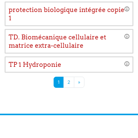
protection biologique intégrée copie
1
TD. Biomécanique cellulaire et
matrice extra-cellulaire
TP 1 Hydroponie
Page 1
Page 2
Next page
1
2
»