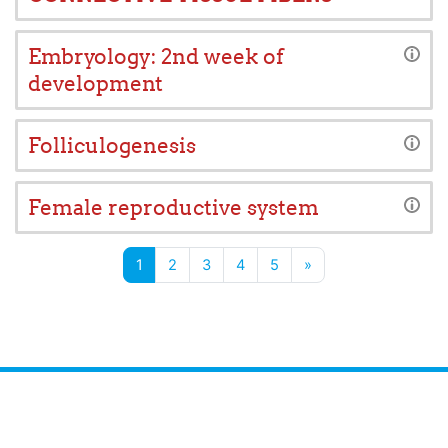
Embryology: 2nd week of
development
Folliculogenesis
Female reproductive system
Page 1
Page 2
Page 3
Page 4
Page 5
Next page
1
2
3
4
5
»