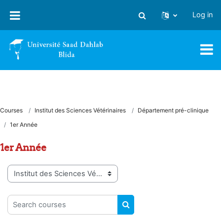
Skip to main content
Log in
Toggle search input
Courses
Institut des Sciences Vétérinaires
Département pré-clinique
1er Année
1er Année
Course categories
Search courses
SEARCH COURSES