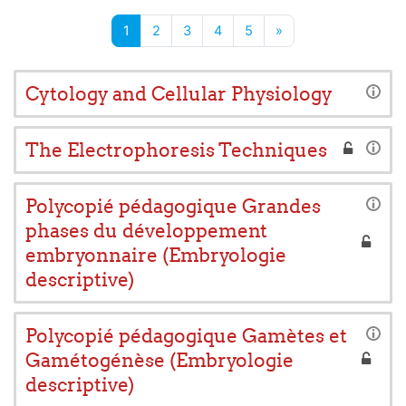
Page 1
Page 2
Page 3
Page 4
Page 5
Next page
1
2
3
4
5
»
Cytology and Cellular Physiology
The Electrophoresis Techniques
Polycopié pédagogique Grandes
phases du développement
embryonnaire (Embryologie
descriptive)
Polycopié pédagogique Gamètes et
Gamétogénèse (Embryologie
descriptive)