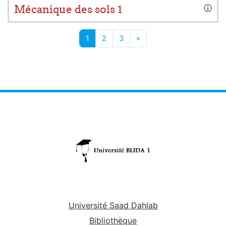
Mécanique des sols 1
Page 1
Page 2
Page 3
Page suivante
1
2
3
»
Université Saad Dahlab
Bibliothèque