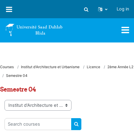
Skip to main content
Log in
Toggle search input
Courses
Institut d'Architecture et Urbanisme
Licence
2ème Année L2
Semestre 04
Semestre 04
Course categories
Search courses
SEARCH COURSES