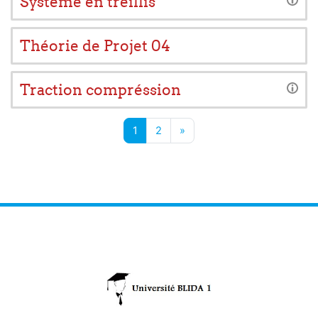
Système en treillis
Théorie de Projet 04
Traction compréssion
Page 1
Page 2
Next page
1
2
»